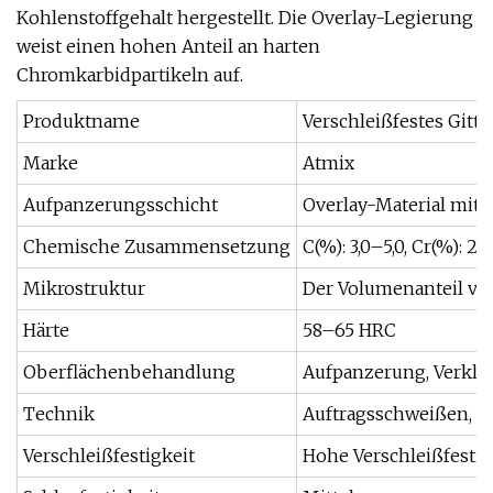
Kohlenstoffgehalt hergestellt. Die Overlay-Legierung
weist einen hohen Anteil an harten
Chromkarbidpartikeln auf.
Produktname
Verschleißfestes Gitt
Marke
Atmix
Aufpanzerungsschicht
Overlay-Material mit
Chemische Zusammensetzung
C(%): 3,0–5,0, Cr(%): 2
Mikrostruktur
Der Volumenanteil von
Härte
58–65 HRC
Oberflächenbehandlung
Aufpanzerung, Verklei
Technik
Auftragsschweißen, o
Verschleißfestigkeit
Hohe Verschleißfestig