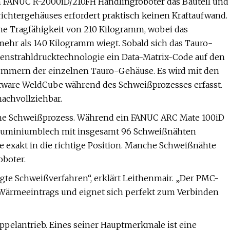
in FANUC R-2000iD/210FH Handlingroboter das Bauteil und
richtergehäuses erfordert praktisch keinen Kraftaufwand.
ine Tragfähigkeit von 210 Kilogramm, wobei das
hr als 140 Kilogramm wiegt. Sobald sich das Tauro-
ntenstrahldrucktechnologie ein Data-Matrix-Code auf den
ummern der einzelnen Tauro-Gehäuse. Es wird mit den
ware WeldCube während des Schweißprozesses erfasst.
nachvollziehbar.
che Schweißprozess. Während ein FANUC ARC Mate 100iD
 Aluminiumblech mit insgesamt 96 Schweißnähten
 exakt in die richtige Position. Manche Schweißnähte
oboter.
ugte Schweißverfahren“, erklärt Leithenmair. „Der PMC-
s Wärmeeintrags und eignet sich perfekt zum Verbinden
pelantrieb. Eines seiner Hauptmerkmale ist eine