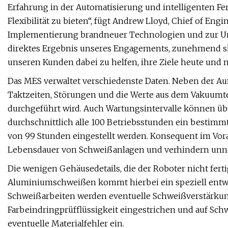
Erfahrung in der Automatisierung und intelligenten Fe
Flexibilität zu bieten“, fügt Andrew Lloyd, Chief of Eng
Implementierung brandneuer Technologien und zur Um
direktes Ergebnis unseres Engagements, zunehmend s
unseren Kunden dabei zu helfen, ihre Ziele heute und 
Das MES verwaltet verschiedenste Daten. Neben der Au
Taktzeiten, Störungen und die Werte aus dem Vakuumte
durchgeführt wird. Auch Wartungsintervalle können übe
durchschnittlich alle 100 Betriebsstunden ein bestimmt
von 99 Stunden eingestellt werden. Konsequent im Vor
Lebensdauer von Schweißanlagen und verhindern unnöt
Die wenigen Gehäusedetails, die der Roboter nicht fert
Aluminiumschweißen kommt hierbei ein speziell entwi
Schweißarbeiten werden eventuelle Schweißverstärkun
Farbeindringprüfflüssigkeit eingestrichen und auf Schwe
eventuelle Materialfehler ein.