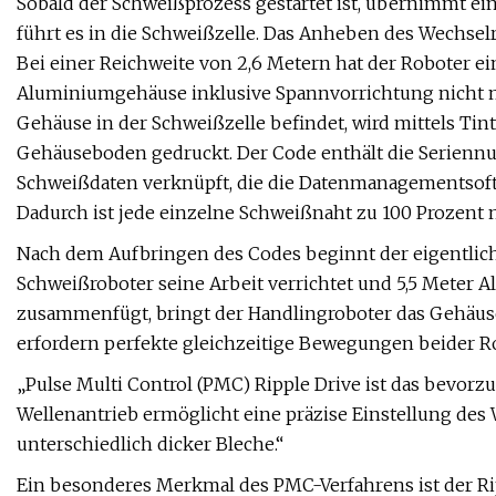
Sobald der Schweißprozess gestartet ist, übernimmt e
führt es in die Schweißzelle. Das Anheben des Wechsel
Bei einer Reichweite von 2,6 Metern hat der Roboter e
Aluminiumgehäuse inklusive Spannvorrichtung nicht me
Gehäuse in der Schweißzelle befindet, wird mittels Ti
Gehäuseboden gedruckt. Der Code enthält die Serienn
Schweißdaten verknüpft, die die Datenmanagementsoft
Dadurch ist jede einzelne Schweißnaht zu 100 Prozent 
Nach dem Aufbringen des Codes beginnt der eigentli
Schweißroboter seine Arbeit verrichtet und 5,5 Meter
zusammenfügt, bringt der Handlingroboter das Gehäuse
erfordern perfekte gleichzeitige Bewegungen beider R
„Pulse Multi Control (PMC) Ripple Drive ist das bevorz
Wellenantrieb ermöglicht eine präzise Einstellung de
unterschiedlich dicker Bleche.“
Ein besonderes Merkmal des PMC-Verfahrens ist der Rip