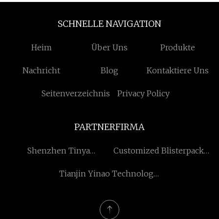
SCHNELLE NAVIGATION
Heim
Über Uns
Produkte
Nachricht
Blog
Kontaktiere Uns
Seitenverzeichnis
Privacy Policy
PARTNERFIRMA
Shenzhen Tinya
Customized Blisterpacks
Intelligent Technologie
für Medikamente
Tianjin Yinao Technologie
Co., Ltd.
Co., Ltd.